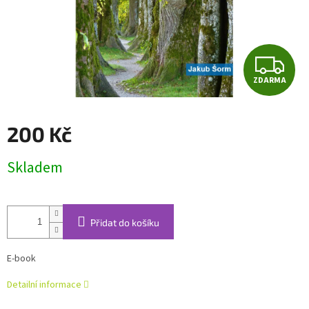
Z
ZDARMA
D
A
200 Kč
R
Měrná
Skladem
cena:
M
A
Přidat do košíku
E-book
Detailní informace