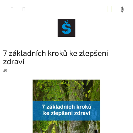
Přejít
NÁKUP
na
obsah
KOŠÍK
7 základních kroků ke zlepšení
zdraví
45